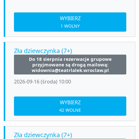
WYBIERZ
1 WOLNY
Zła dziewczynka (7+)
Do 18 sierpnia rezerwacje grupowe
przyjmowane są drogą mailową:
widownia@teatrlalek.wroclaw.pl
2026-09-16 (środa) 10:00
WYBIERZ
42 WOLNE
Zła dziewczynka (7+)