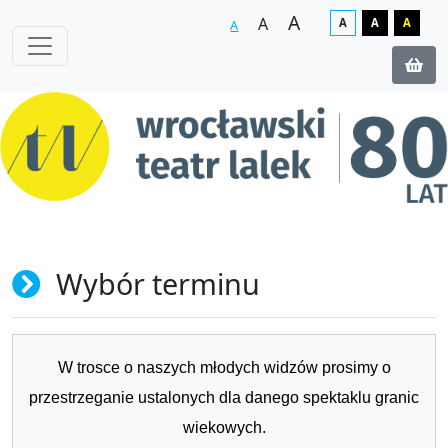
A
A
A
A
A
A
Wybór terminu
W trosce o naszych młodych widzów prosimy o
przestrzeganie ustalonych dla danego spektaklu granic
wiekowych.