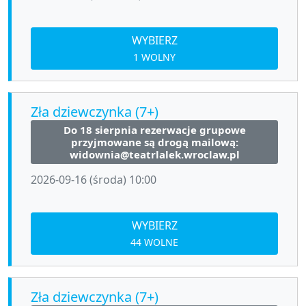
WYBIERZ
1 WOLNY
Zła dziewczynka (7+)
Do 18 sierpnia rezerwacje grupowe
przyjmowane są drogą mailową:
widownia@teatrlalek.wroclaw.pl
2026-09-16 (środa) 10:00
WYBIERZ
44 WOLNE
Zła dziewczynka (7+)