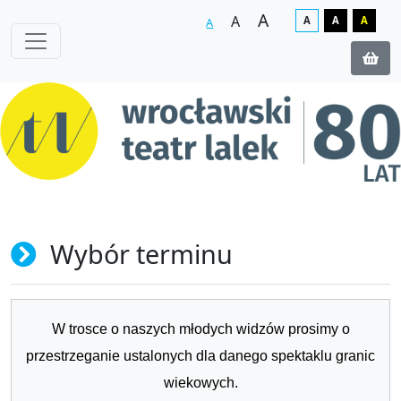
A
A
A
A
A
A
Wybór terminu
W trosce o naszych młodych widzów prosimy o
przestrzeganie ustalonych dla danego spektaklu granic
wiekowych.