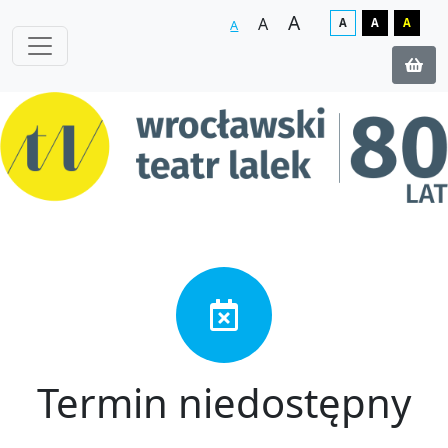
A
A
A
A
A
A
Termin niedostępny