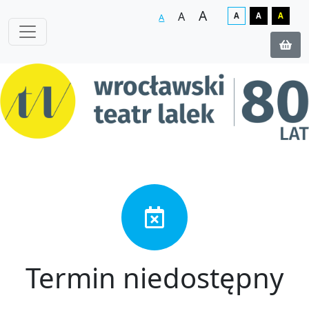
A
A
A
A
A
A
Termin niedostępny